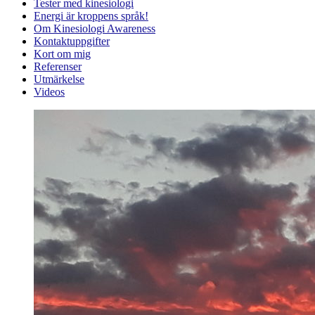
Tester med kinesiologi
Energi är kroppens språk!
Om Kinesiologi Awareness
Kontaktuppgifter
Kort om mig
Referenser
Utmärkelse
Videos