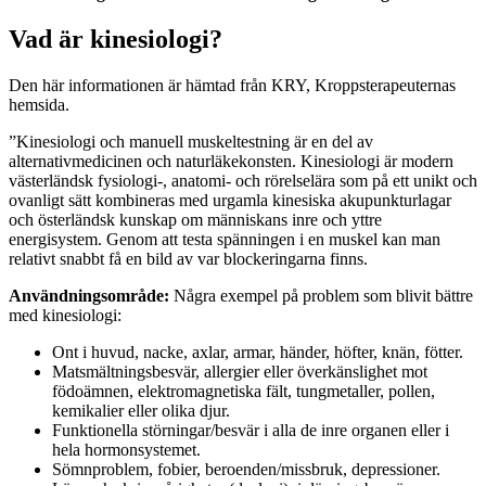
Vad är kinesiologi?
Den här informationen är hämtad från KRY, Kroppsterapeuternas
hemsida.
”Kinesiologi och manuell muskeltestning är en del av
alternativmedicinen och naturläkekonsten. Kinesiologi är modern
västerländsk fysiologi-, anatomi- och rörelselära som på ett unikt och
ovanligt sätt kombineras med urgamla kinesiska akupunkturlagar
och österländsk kunskap om människans inre och yttre
energisystem. Genom att testa spänningen i en muskel kan man
relativt snabbt få en bild av var blockeringarna finns.
Användningsområde:
Några exempel på problem som blivit bättre
med kinesiologi:
Ont i huvud, nacke, axlar, armar, händer, höfter, knän, fötter.
Matsmältningsbesvär, allergier eller överkänslighet mot
födoämnen, elektromagnetiska fält, tungmetaller, pollen,
kemikalier eller olika djur.
Funktionella störningar/besvär i alla de inre organen eller i
hela hormonsystemet.
Sömnproblem, fobier, beroenden/missbruk, depressioner.