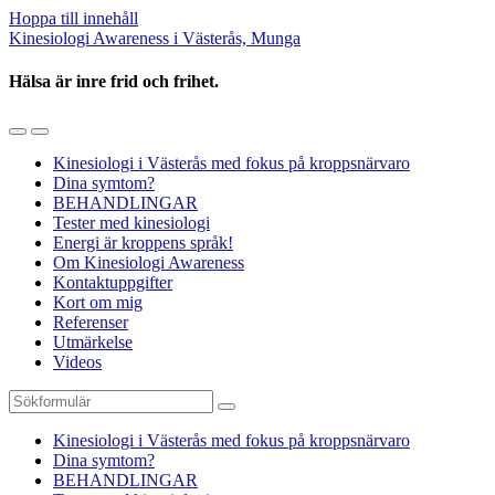
Hoppa till innehåll
Kinesiologi Awareness i Västerås, Munga
Hälsa är inre frid och frihet.
Slå
Slå
på/av
på/av
Kinesiologi i Västerås med fokus på kroppsnärvaro
mobilmenyn
sökfältet
Dina symtom?
BEHANDLINGAR
Tester med kinesiologi
Energi är kroppens språk!
Om Kinesiologi Awareness
Kontaktuppgifter
Kort om mig
Referenser
Utmärkelse
Videos
Sök
Kinesiologi i Västerås med fokus på kroppsnärvaro
Dina symtom?
BEHANDLINGAR