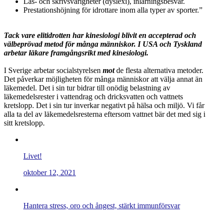
Läs- och skrivsvårigheter (dyslexi), inlärningsbesvär.
Prestationshöjning för idrottare inom alla typer av sporter.”
Tack vare elitidrotten har kinesiologi blivit en accepterad och
välbeprövad metod för många människor. I USA och Tyskland
arbetar läkare framgångsrikt med kinesiologi.
I Sverige arbetar socialstyrelsen
mot
de flesta alternativa metoder.
Det påverkar möjligheten för många människor att välja annat än
läkemedel. Det i sin tur bidrar till onödig belastning av
läkemedelsrester i vattendrag och dricksvatten och vattnets
kretslopp. Det i sin tur inverkar negativt på hälsa och miljö. Vi får
alla ta del av läkemedelsresterna eftersom vattnet bär det med sig i
sitt kretslopp.
Livet!
oktober 12, 2021
Hantera stress, oro och ångest, stärkt immunförsvar